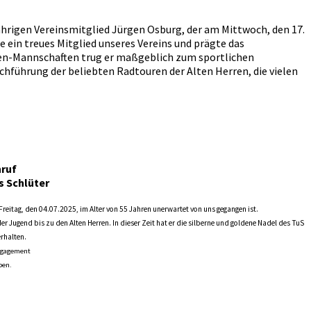
rigen Vereinsmitglied Jürgen Osburg, der am Mittwoch, den 17.
e ein treues Mitglied unseres Vereins und prägte das
erren-Mannschaften trug er maßgeblich zum sportlichen
rchführung der beliebten Radtouren der Alten Herren, die vielen
ruf
s Schlüter
eitag, den 04.07.2025, im Alter von 55 Jahren unerwartet von uns gegangen ist.
er Jugend bis zu den Alten Herren. In dieser Zeit hat er die silberne und goldene Nadel des TuS
rhalten.
Engagement
ben.