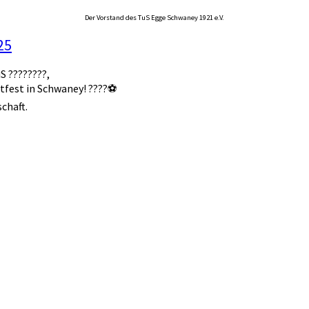
Der Vorstand des TuS Egge Schwaney 1921 e.V.
25
S ????????,
rtfest in Schwaney! ????⚽
chaft.