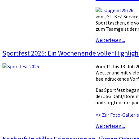
von „GT-KFZ Service“
Sporttaschen, die v
zum Teamgeist der 
Weiterlesen ...
Sportfest 2025: Ein Wochenende voller Highligh
Vom 11. bis 13. Juli
Wetter und mit viel
beeindruckende Vor
Das Sportfest bega
der JSG Dahl/Dörenh
und sorgten für sp
=> Zur Foto-Gallerie
Weiterlesen ...
Nachruf: In stiller Erinnerung an Jürgen Osbur