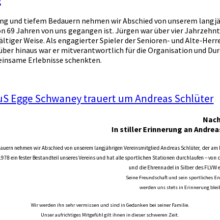
ng und tiefem Bedauern nehmen wir Abschied von unserem langjäh
von 69 Jahren von uns gegangen ist. Jürgen war über vier Jahrzehnt
fältiger Weise. Als engagierter Spieler der Senioren- und Alte-H
über hinaus war er mitverantwortlich für die Organisation und Du
einsame Erlebnisse schenkten.
uS Egge Schwaney trauert um Andreas Schlüter
Nach
In stiller Erinnerung an Andrea
uern nehmen wir Abschied von unserem langjährigen Vereinsmitglied Andreas Schlüter, der am Fr
78 ein fester Bestandteil unseres Vereins und hat alle sportlichen Stationen durchlaufen – von d
und die Ehrennadel in Silber des FLVW e
Seine Freundschaft und sein sportliches 
werden uns stets in Erinnerung blei
Wir werden ihn sehr vermissen und sind in Gedanken bei seiner Familie.
Unser aufrichtiges Mitgefühl gilt ihnen in dieser schweren Zeit.