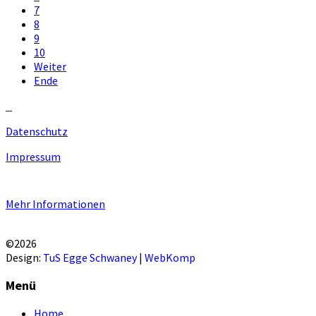
7
8
9
10
Weiter
Ende
Datenschutz
Impressum
Unsere Homepage verwendet Cookies zur Bereitstellung von benutzers
Mehr Informationen
EINVERSTANDEN!
©2026
Design:
TuS Egge Schwaney
|
WebKomp
Menü
Home