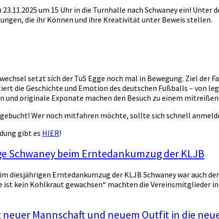
 23.11.2025 um 15 Uhr in die Turnhalle nach Schwaney ein! Unter
gen, die ihr Können und ihre Kreativität unter Beweis stellen.
wechsel setzt sich der TuS Egge noch mal in Bewegung. Ziel der F
ert die Geschichte und Emotion des deutschen Fußballs – von l
en und originale Exponate machen den Besuch zu einem mitreißende
usgebucht! Wer noch mitfahren möchte, sollte sich schnell anmeld
ldung gibt es
HIER
!
gge Schwaney beim Erntedankumzug der KLJB
im diesjährigen Erntedankumzug der KLJB Schwaney war auch der
 ist kein Kohlkraut gewachsen“ machten die Vereinsmitglieder in
t neuer Mannschaft und neuem Outfit in die neu