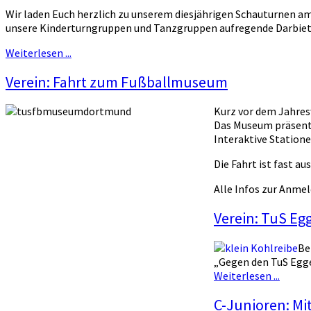
Wir laden Euch herzlich zu unserem diesjährigen Schauturnen am
unsere Kinderturngruppen und Tanzgruppen aufregende Darbietun
Weiterlesen ...
Verein: Fahrt zum Fußballmuseum
Kurz vor dem Jahres
Das Museum präsenti
Interaktive Station
Die Fahrt ist fast a
Alle Infos zur Anme
Verein: TuS E
Be
„Gegen den TuS Egge
Weiterlesen ...
C-Junioren: Mi