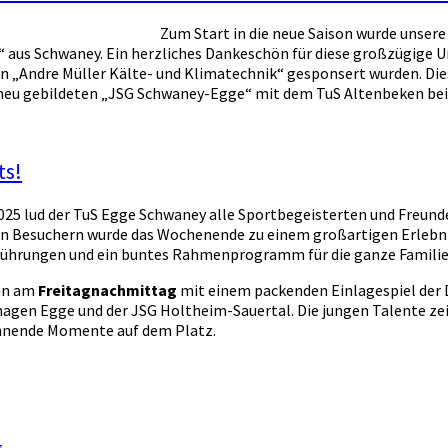
Zum Start in die neue Saison wurde unser
 aus Schwaney. Ein herzliches Dankeschön für diese großzügige Un
on „Andre Müller Kälte- und Klimatechnik“ gesponsert wurden. Die
neu gebildeten „JSG Schwaney-Egge“ mit dem TuS Altenbeken bei
ts!
 2025 lud der TuS Egge Schwaney alle Sportbegeisterten und Freund
en Besuchern wurde das Wochenende zu einem großartigen Erlebni
führungen und ein buntes Rahmenprogramm für die ganze Familie
nn am
Freitagnachmittag
mit einem packenden Einlagespiel der
agen Egge und der JSG Holtheim-Sauertal. Die jungen Talente ze
annende Momente auf dem Platz.
g