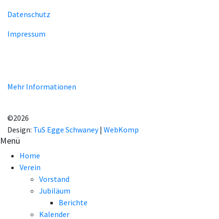
Datenschutz
Impressum
Unsere Homepage verwendet Cookies zur Bereitstellung von
benutzerspezifischen Funktionen. Mit der Benutzung unserer
Homepage erklären Sie sich mit der Verwendung von Cookie
einverstanden.
Mehr Informationen
EINVERSTANDEN!
©2026
Design:
TuS Egge Schwaney
|
WebKomp
Menü
Home
Verein
Vorstand
Jubiläum
Berichte
Kalender