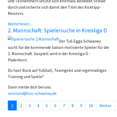
und Teilnehmern setzte sich erstmals Benedikt Stiewe
durch und sicherte sich damit den Titel des Kicktipp-
Meisters.
Weiterlesen ...
2. Mannschaft: Spielersuche in Kreisliga D
Der TuS Egge Schwaney
sucht für die kommende Saison motivierte Spieler für die
2. Mannschaft. Gespielt wird in der Kreisliga D -
Paderborn.
Du hast Bock auf Fußball, Teamgeist und regelmäßiges
Training und Spiele?
Dann melde dich bei uns:
vorstand@tus-schwaney.de
1
2
3
4
5
6
7
8
9
10
Weiter
Seite 1 von 29