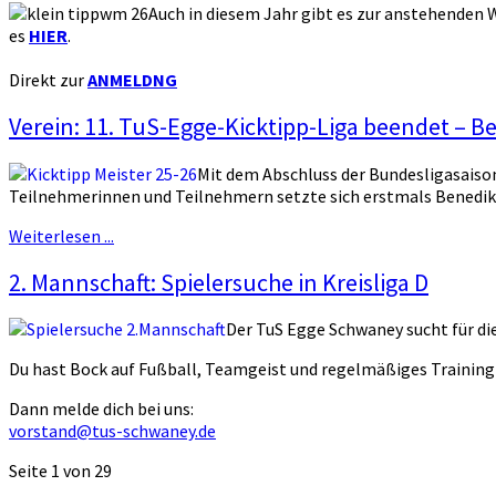
Auch in diesem Jahr gibt es zur anstehenden W
es
HIER
.
Direkt zur
ANMELDNG
Verein: 11. TuS-Egge-Kicktipp-Liga beendet – B
Mit dem Abschluss der Bundesligasaiso
Teilnehmerinnen und Teilnehmern setzte sich erstmals Benedikt 
Weiterlesen ...
2. Mannschaft: Spielersuche in Kreisliga D
Der TuS Egge Schwaney sucht für die
Du hast Bock auf Fußball, Teamgeist und regelmäßiges Training
Dann melde dich bei uns:
vorstand@tus-schwaney.de
Seite 1 von 29