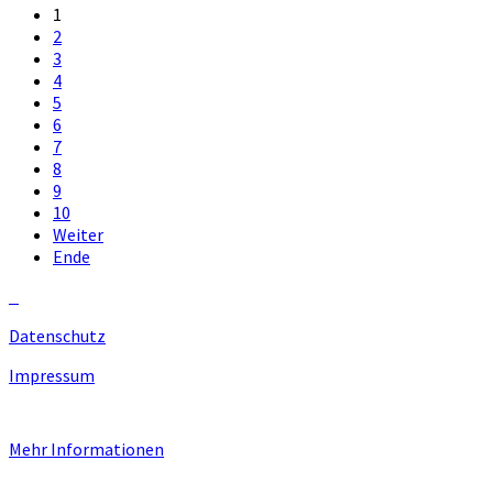
1
2
3
4
5
6
7
8
9
10
Weiter
Ende
Datenschutz
Impressum
Unsere Homepage verwendet Cookies zur Bereitstellung von benutzers
Mehr Informationen
EINVERSTANDEN!