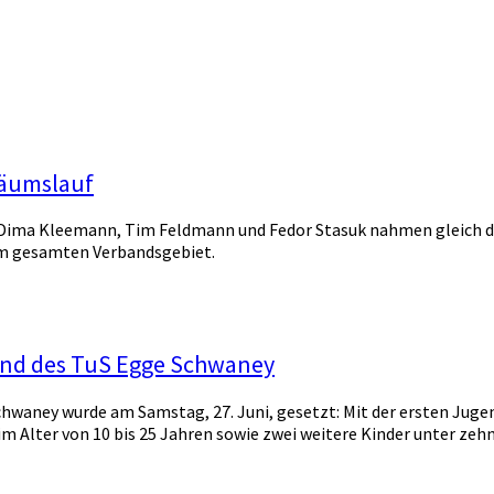
läumslauf
it Dima Kleemann, Tim Feldmann und Fedor Stasuk nahmen gleich d
i im gesamten Verbandsgebiet.
ugend des TuS Egge Schwaney
chwaney wurde am Samstag, 27. Juni, gesetzt: Mit der ersten Juge
 im Alter von 10 bis 25 Jahren sowie zwei weitere Kinder unter 