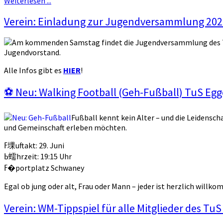
Weiterlesen ...
Verein: Einladung zur Jugendversammlung 202
Am kommenden Samstag findet die Jugendversammlung des Tu
Jugendvorstand.
Alle Infos gibt es
HIER
!
⚽ Neu: Walking Football (Geh-Fußball) TuS E
Fußball kennt kein Alter – und die Leidensch
und Gemeinschaft erleben möchten.
ߓ堁uftakt: 29. Juni
ߕ蠕hrzeit: 19:15 Uhr
ߓ�portplatz Schwaney
Verein: WM-Tippspiel für alle Mitglieder des Tu