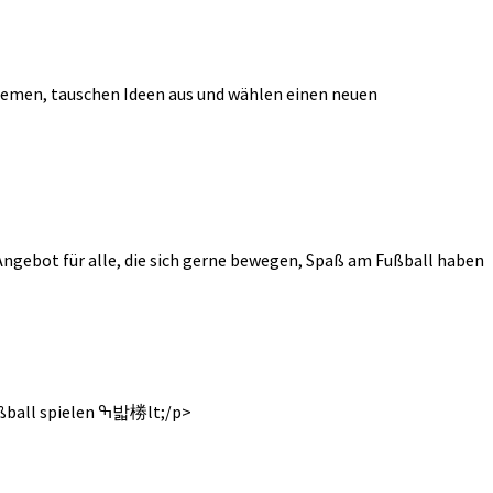
emen, tauschen Ideen aus und wählen einen neuen
s Angebot für alle, die sich gerne bewegen, Spaß am Fußball haben
Egal ob jung oder alt, Frau oder Mann – jeder ist herzlich willkommen! Kommt vorbei, macht mit und erlebt gemeinsam wieder Fußball spielen ߒ밟椦lt;/p>