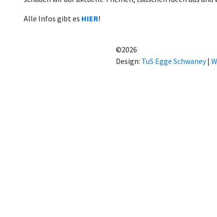
Alle Infos gibt es
HIER
!
©2026
Design:
TuS Egge Schwaney
|
W
ung von benutzerspezifischen
lären Sie sich mit der