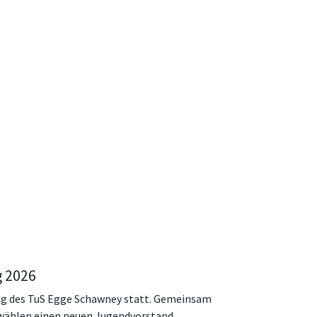
 2026
 des TuS Egge Schawney statt. Gemeinsam
 wählen einen neuen Jugendvorstand.