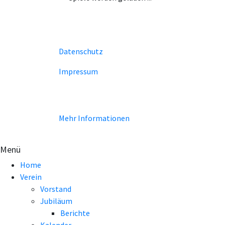
Datenschutz
Impressum
Unsere Homepage verwendet Cookies zur Bereitstell
Funktionen. Mit der Benutzung unserer Homepage erk
Verwendung von Cookie einverstanden.
Mehr Informationen
EINVERSTANDEN!
Menü
Home
Verein
Vorstand
Jubiläum
Berichte