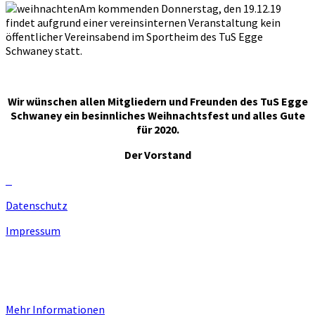
Am kommenden Donnerstag, den 19.12.19
findet aufgrund einer vereinsinternen Veranstaltung kein
öffentlicher Vereinsabend im Sportheim des TuS Egge
Schwaney statt.
Wir wünschen allen Mitgliedern und Freunden des TuS Egge
Schwaney ein besinnliches Weihnachtsfest und alles Gute
für 2020.
Der Vorstand
Datenschutz
Impressum
Unsere Homepage verwendet Cookies zur Bereitstellung von
benutzerspezifischen Funktionen. Mit der Benutzung unserer
Homepage erklären Sie sich mit der Verwendung von Cookie
einverstanden.
Mehr Informationen