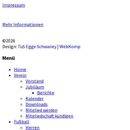
Impressum
Unsere Homepage verwendet Cookies zur Bereitstellung von benutzers
Mehr Informationen
EINVERSTANDEN!
©2026
Design:
TuS Egge Schwaney
|
WebKomp
Menü
Home
Verein
Vorstand
Jubiläum
Berichte
Kalender
Downloads
Mitglied werden
Mitgliedschaft kündigen
Fußball
Herren