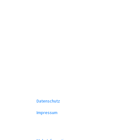
Datenschutz
Impressum
Unsere Homepage verwendet Cookies zur Bereitstell
Funktionen. Mit der Benutzung unserer Homepage erk
Verwendung von Cookie einverstanden.