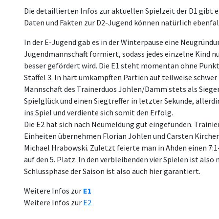
Die detaillierten Infos zur aktuellen Spielzeit der D1 gibt 
Daten und Fakten zur D2-Jugend können natürlich ebenfal
In der E-Jugend gab es in der Winterpause eine Neugründu
Jugendmannschaft formiert, sodass jedes einzelne Kind 
besser gefördert wird. Die E1 steht momentan ohne Punktv
Staffel 3. In hart umkämpften Partien auf teilweise schwe
Mannschaft des Trainerduos Johlen/Damm stets als Sieger
Spielglück und einen Siegtreffer in letzter Sekunde, aller
ins Spiel und verdiente sich somit den Erfolg.
Die E2 hat sich nach Neumeldung gut eingefunden. Traini
Einheiten übernehmen Florian Johlen und Carsten Kirchen
Michael Hrabowski. Zuletzt feierte man in Ahden einen 7:1
auf den 5. Platz. In den verbleibenden vier Spielen ist als
Schlussphase der Saison ist also auch hier garantiert.
Weitere Infos zur
E1
Weitere Infos zur
E2