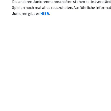
Die anderen Juniorenmannschaften stehen selbstverständli
Spielen noch mal alles rauszuholen. Ausführliche Informat
Junioren gibt es
HIER
.
ung von benutzerspezifischen
lären Sie sich mit der