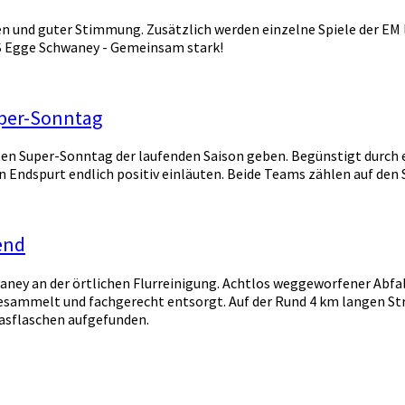
en und guter Stimmung. Zusätzlich werden einzelne Spiele der EM 
uS Egge Schwaney - Gemeinsam stark!
uper-Sonntag
Super-Sonntag der laufenden Saison geben. Begünstigt durch ein
 Endspurt endlich positiv einläuten. Beide Teams zählen auf den 
end
chwaney an der örtlichen Flurreinigung. Achtlos weggeworfener A
ngesammelt und fachgerecht entsorgt.
Auf der Rund 4 km langen S
lasflaschen aufgefunden.