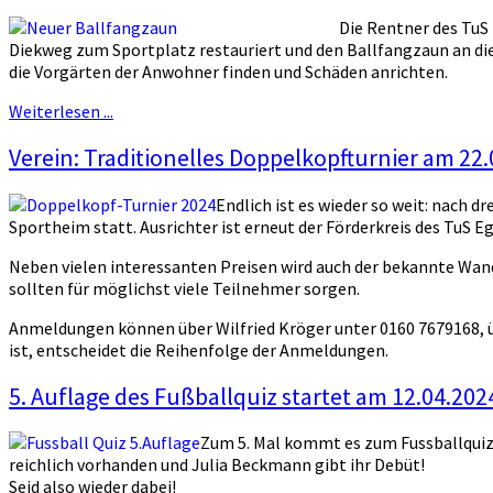
Die Rentner des TuS
Diekweg zum Sportplatz restauriert und den Ballfangzaun an dies
die Vorgärten der Anwohner finden und Schäden anrichten.
Weiterlesen ...
Verein: Traditionelles Doppelkopfturnier am 22
Endlich ist es wieder so weit: nach 
Sportheim statt. Ausrichter ist erneut der Förderkreis des TuS 
Neben vielen interessanten Preisen wird auch der bekannte Wan
sollten für möglichst viele Teilnehmer sorgen.
Anmeldungen können über Wilfried Kröger unter 0160 7679168, ü
ist, entscheidet die Reihenfolge der Anmeldungen.
5. Auflage des Fußballquiz startet am 12.04.20
Zum 5. Mal kommt es zum Fussballquiz
reichlich vorhanden und Julia Beckmann gibt ihr Debüt!
Seid also wieder dabei!