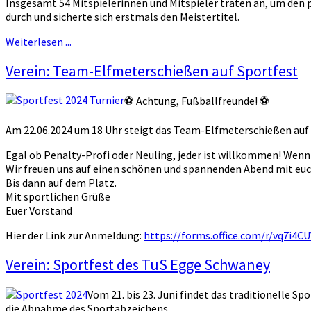
Insgesamt 54 Mitspielerinnen und Mitspieler traten an, um den 
durch und sicherte sich erstmals den Meistertitel.
Weiterlesen ...
Verein: Team-Elfmeterschießen auf Sportfest
⚽ Achtung, Fußballfreunde! ⚽
Am 22.06.2024 um 18 Uhr steigt das Team-Elfmeterschießen auf
Egal ob Penalty-Profi oder Neuling, jeder ist willkommen! Wenn i
Wir freuen uns auf einen schönen und spannenden Abend mit euc
Bis dann auf dem Platz.
Mit sportlichen Grüße
Euer Vorstand
Hier der Link zur Anmeldung:
https://forms.office.com/r/vq7i4C
Verein: Sportfest des TuS Egge Schwaney
Vom 21. bis 23. Juni findet das traditionelle 
die Abnahme des Sportabzeichens.