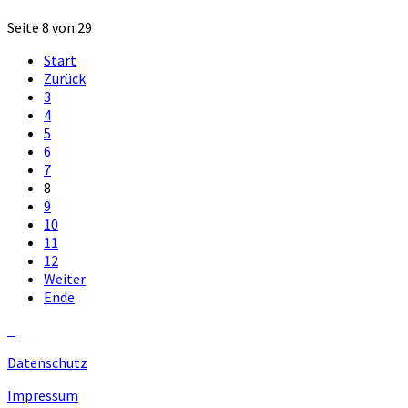
Seite 8 von 29
Start
Zurück
3
4
5
6
7
8
9
10
11
12
Weiter
Ende
Datenschutz
Impressum