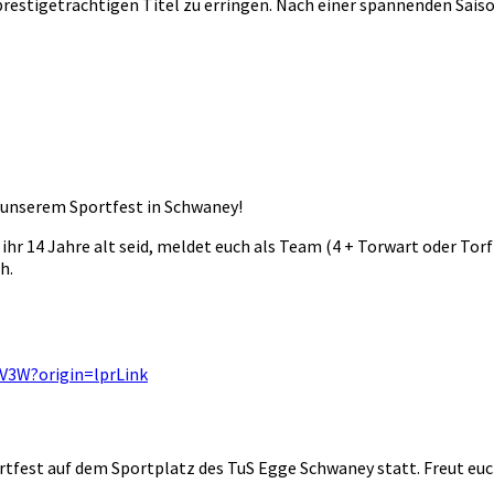
prestigeträchtigen Titel zu erringen. Nach einer spannenden Sais
 unserem Sportfest in Schwaney!
hr 14 Jahre alt seid, meldet euch als Team (4 + Torwart oder Torf
h.
UV3W?origin=lprLink
Sportfest auf dem Sportplatz des TuS Egge Schwaney statt. Freut 