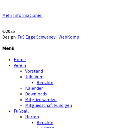
Unsere Homepage verwendet Cookies zur Bereitstellung von benutzers
Mehr Informationen
EINVERSTANDEN!
©2026
Design:
TuS Egge Schwaney
|
WebKomp
Menü
Home
Verein
Vorstand
Jubiläum
Berichte
Kalender
Downloads
Mitglied werden
Mitgliedschaft kündigen
Fußball
Herren
Berichte