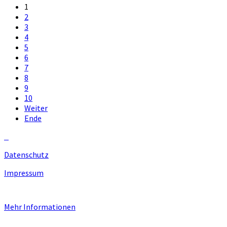
1
2
3
4
5
6
7
8
9
10
Weiter
Ende
Datenschutz
Impressum
Unsere Homepage verwendet Cookies zur Bereitstellung von benutzers
Mehr Informationen
EINVERSTANDEN!