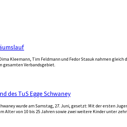
läumslauf
it Dima Kleemann, Tim Feldmann und Fedor Stasuk nahmen gleich d
i im gesamten Verbandsgebiet.
ugend des TuS Egge Schwaney
chwaney wurde am Samstag, 27. Juni, gesetzt: Mit der ersten Juge
 im Alter von 10 bis 25 Jahren sowie zwei weitere Kinder unter 