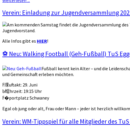
Weiterlesen ...
Verein: Einladung zur Jugendversammlung 202
Am kommenden Samstag findet die Jugendversammlung des Tu
Jugendvorstand.
Alle Infos gibt es
HIER
!
⚽ Neu: Walking Football (Geh-Fußball) TuS E
Fußball kennt kein Alter – und die Leidensch
und Gemeinschaft erleben möchten.
ߓ堁uftakt: 29. Juni
ߕ蠕hrzeit: 19:15 Uhr
ߓ�portplatz Schwaney
Verein: WM-Tippspiel für alle Mitglieder des Tu