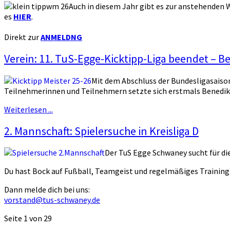
Auch in diesem Jahr gibt es zur anstehenden W
es
HIER
.
Direkt zur
ANMELDNG
Verein: 11. TuS-Egge-Kicktipp-Liga beendet – B
Mit dem Abschluss der Bundesligasaiso
Teilnehmerinnen und Teilnehmern setzte sich erstmals Benedikt 
Weiterlesen ...
2. Mannschaft: Spielersuche in Kreisliga D
Der TuS Egge Schwaney sucht für die
Du hast Bock auf Fußball, Teamgeist und regelmäßiges Training
Dann melde dich bei uns:
vorstand@tus-schwaney.de
Seite 1 von 29