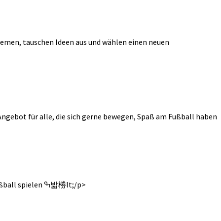
emen, tauschen Ideen aus und wählen einen neuen
s Angebot für alle, die sich gerne bewegen, Spaß am Fußball haben
Egal ob jung oder alt, Frau oder Mann – jeder ist herzlich willkommen! Kommt vorbei, macht mit und erlebt gemeinsam wieder Fußball spielen ߒ밟椦lt;/p>