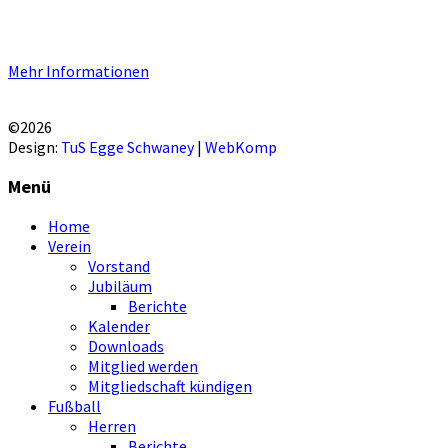
benutzerspezifischen Funktionen. Mit der Benutzung unserer
Homepage erklären Sie sich mit der Verwendung von Cookie
einverstanden.
Mehr Informationen
EINVERSTANDEN!
©2026
Design:
TuS Egge Schwaney
|
WebKomp
Menü
Home
Verein
Vorstand
Jubiläum
Berichte
Kalender
Downloads
Mitglied werden
Mitgliedschaft kündigen
Fußball
Herren
Berichte