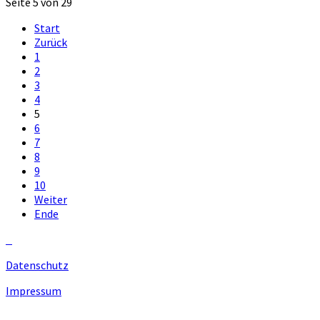
Seite 5 von 29
Start
Zurück
1
2
3
4
5
6
7
8
9
10
Weiter
Ende
Datenschutz
Impressum
Unsere Homepage verwendet Cookies zur Bereitstellung von