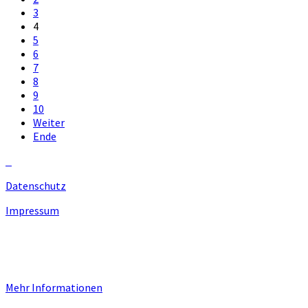
3
4
5
6
7
8
9
10
Weiter
Ende
Datenschutz
Impressum
Unsere Homepage verwendet Cookies zur Bereitstellung von
benutzerspezifischen Funktionen. Mit der Benutzung unserer
Homepage erklären Sie sich mit der Verwendung von Cookie
einverstanden.
Mehr Informationen