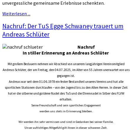
unvergessliche gemeinsame Erlebnisse schenkten.
Weiterlesen ...
Nachruf: Der TuS Egge Schwaney trauert um
Andreas Schlüter
Nachruf
In stiller Erinnerung an Andreas Schlüter
Mit großem Bedauern nehmen wir Abschied von unserem langjährigen Vereinsmitglied
Andreas Schlüter, der am Freitag, den 04.07.2025, im Alter von 55 Jahren unerwartet von uns
gegangen ist.
Andreas war seit dem 01.06.1978 ein fester Bestandteil unseres Vereins und hat alle
sportlichen Stationen durchlaufen – von der Jugend bis zu den Alten Herren. In dieser Zeit
hat er die silberne und goldene Nadel des TuS und die Ehrennadel in Silber des FLVW
erhalten.
Seine Freundschaft und sein sportliches Engagement
werden uns stets in Erinnerung bleiben.
Wir werden ihn sehr vermissen und sind in Gedanken bei seiner Familie.
Unser aufrichtiges Mitgefühl gilt ihnen in dieser schweren Zeit.