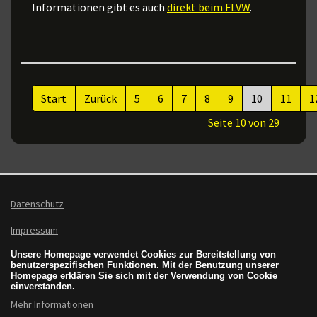
Informationen gibt es auch
direkt beim FLVW
.
Start
Zurück
5
6
7
8
9
10
11
1
Seite 10 von 29
Datenschutz
Impressum
Unsere Homepage verwendet Cookies zur Bereitstellung von
benutzerspezifischen Funktionen. Mit der Benutzung unserer
Homepage erklären Sie sich mit der Verwendung von Cookie
einverstanden.
Mehr Informationen