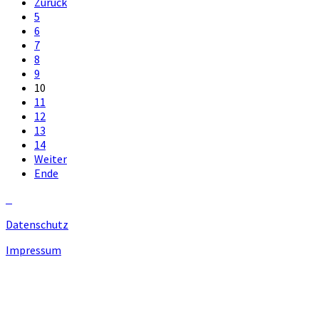
Zurück
5
6
7
8
9
10
11
12
13
14
Weiter
Ende
Datenschutz
Impressum
Unsere Homepage verwendet Cookies zur Bereitstellung von
benutzerspezifischen Funktionen. Mit der Benutzung unserer
Homepage erklären Sie sich mit der Verwendung von Cookie
einverstanden.