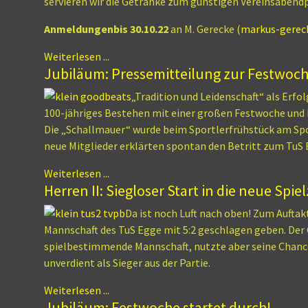
servieren wir die Getränke zum günstigen Vereinsabendp
Anmeldungen
bis 30.10.22
an M. Gerecke (
markus-gerec
Weiterlesen ...
Jubiläum: Pressemitteilung zur Festwoc
„Tradition und Leidenschaft“ als Erfo
100-jähriges Bestehen mit einer großen Festwoche und h
Die „Schallmauer“ wurde beim Sportlerfrühstück am Sp
neue Mitglieder erklärten spontan den Betritt zum TuS
Weiterlesen ...
Herren II: Siegloser Start in die neue Spiel
Da ist noch Luft nach oben! Zum Auftak
Mannschaft des TuS Egge mit 5:2 geschlagen geben. Der
spielbestimmende Mannschaft, nutzte aber seine Chanc
unverdient als Sieger aus der Partie.
Weiterlesen ...
Jubiläum: Festwoche startet durch!