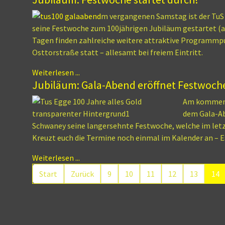
m vergangenen Samstag ist der TuS
seine Festwoche zum 100jährigen Jubiläum gestartet (au
Tagen finden zahlreiche weitere attraktive Programmp
Osttorstraße statt – allesamt bei freiem Eintritt.
Weiterlesen ...
Jubiläum: Gala-Abend eröffnet Festwoch
Am kommende
dem Gala-Ab
Schwaney seine langersehnte Festwoche, welche im letzt
Kreuzt euch die Termine noch einmal im Kalender an – Es
Weiterlesen ...
Start
Zurück
9
10
11
12
13
14