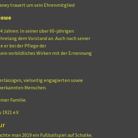
ney trauert um sein Ehrenmitglied
iewe
 Jahren. In seiner über 60-jährigen
ahrelang dem Vorstand an. Auch nach seiner
e er bei der Pflege der
ein vorbildliches Wirken mit der Ernennung
erlässigen, vielseitig engagierten sowie
nerkannten Menschen.
iner Familie.
1921 e.V.
ur
chte man 2019 ein Fußballspiel auf Schalke.