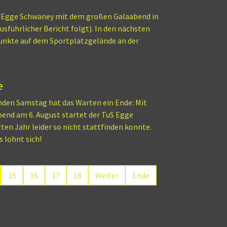
 Egge Schwaney mit dem großen Galaabend in
sführlicher Bericht folgt). In den nächsten
unkte auf dem Sportplatzgelände an der
e
n Samstag hat das Warten ein Ende: Mit
end am 6. August startet der TuS Egge
en Jahr leider so nicht stattfinden konnte.
 lohnt sich!
15
16
17
18
Weiter
Ende
Seite 14 von 29