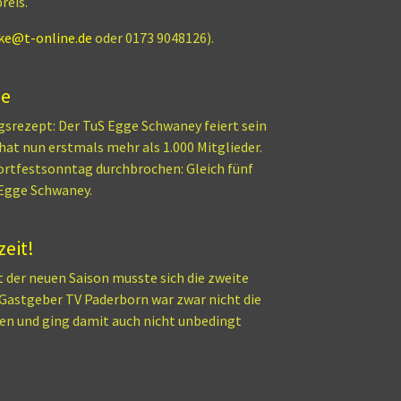
reis.
ke@t-online.de
oder 0173 9048126).
he
lgsrezept: Der TuS Egge Schwaney feiert sein
at nun erstmals mehr als 1.000 Mitglieder.
ortfestsonntag durchbrochen: Gleich fünf
 Egge Schwaney.
zeit!
t der neuen Saison musste sich die zweite
 Gastgeber TV Paderborn war zwar nicht die
en und ging damit auch nicht unbedingt