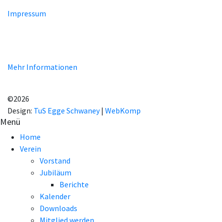
Impressum
Unsere Homepage verwendet Cookies zur Bereitstellung von
benutzerspezifischen Funktionen. Mit der Benutzung unserer
Homepage erklären Sie sich mit der Verwendung von Cookie
einverstanden.
Mehr Informationen
EINVERSTANDEN!
©2026
Design:
TuS Egge Schwaney
|
WebKomp
Menü
Home
Verein
Vorstand
Jubiläum
Berichte
Kalender
Downloads
Mitglied werden