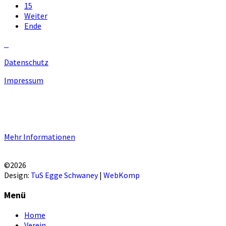
15
Weiter
Ende
Datenschutz
Impressum
Unsere Homepage verwendet Cookies zur Bereitstellung von
benutzerspezifischen Funktionen. Mit der Benutzung unserer
Homepage erklären Sie sich mit der Verwendung von Cookie
einverstanden.
Mehr Informationen
EINVERSTANDEN!
©2026
Design:
TuS Egge Schwaney
|
WebKomp
Menü
Home
Verein