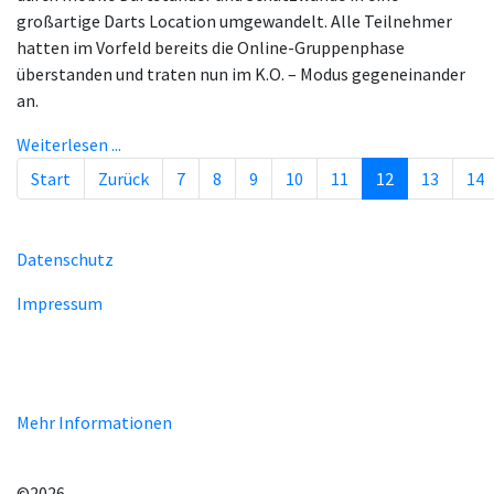
großartige Darts Location umgewandelt. Alle Teilnehmer
hatten im Vorfeld bereits die Online-Gruppenphase
überstanden und traten nun im K.O. – Modus gegeneinander
an.
Weiterlesen ...
Start
Zurück
7
8
9
10
11
12
13
14
Seite 12 von 29
Datenschutz
Impressum
Unsere Homepage verwendet Cookies zur Bereitstellung von
benutzerspezifischen Funktionen. Mit der Benutzung unserer
Homepage erklären Sie sich mit der Verwendung von Cookie
einverstanden.
Mehr Informationen
EINVERSTANDEN!
©2026