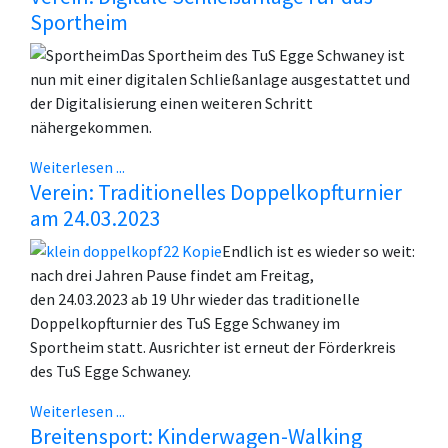
Sportheim
Das Sportheim des TuS Egge Schwaney ist
nun mit einer digitalen Schließanlage ausgestattet und
der Digitalisierung einen weiteren Schritt
nähergekommen.
Weiterlesen ...
Verein: Traditionelles Doppelkopfturnier
am 24.03.2023
Endlich ist es wieder so weit:
nach drei Jahren P
ause findet
am
Freitag,
den
2
4.03.20
23
ab 19 Uhr
wieder das traditionelle
Doppelkopfturnier des TuS Egge Schwaney
im
Sportheim
statt
.
Ausrichter ist
erneut
der Förderkreis
des TuS Egge Schwane
y.
Weiterlesen ...
Breitensport: Kinderwagen-Walking