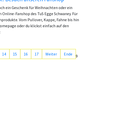
och ein Geschenk für Weihnachten oder ein
en Online-Fanshop des TuS Egge Schwaney. Für
nprodukte. Vom Pullover, Kappe, Fahne bis hin
omepage oder du klickst einfach auf den
:
14
15
16
17
Weiter
Ende
Seite 13 von 29