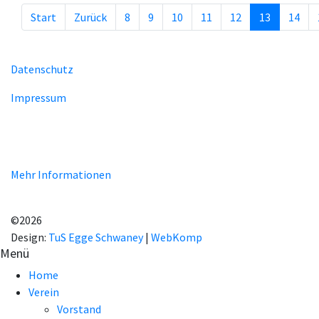
Start
Zurück
8
9
10
11
12
13
14
Seite 13 von 29
Datenschutz
Impressum
Unsere Homepage verwendet Cookies zur Bereitstellung von
benutzerspezifischen Funktionen. Mit der Benutzung unserer
Homepage erklären Sie sich mit der Verwendung von Cookie
einverstanden.
Mehr Informationen
EINVERSTANDEN!
©2026
Design:
TuS Egge Schwaney
|
WebKomp
Menü
Home
Verein
Vorstand